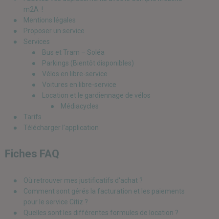
m2A !
Mentions légales
Proposer un service
Services
Bus et Tram – Soléa
Parkings (Bientôt disponibles)
Vélos en libre-service
Voitures en libre-service
Location et le gardiennage de vélos
Médiacycles
Tarifs
Télécharger l’application
Fiches FAQ
Où retrouver mes justificatifs d'achat ?
Comment sont gérés la facturation et les paiements
pour le service Citiz ?
Quelles sont les différentes formules de location ?