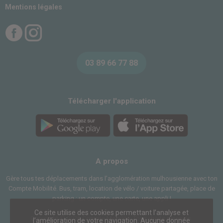
Mentions légales
Facebook
Instagram
03 89 66 77 88
Télécharger l'application
A propos
Gère tous tes déplacements dans l’agglomération mulhousienne avec ton
Compte Mobilité. Bus, tram, location de vélo / voiture partagée, place de
parking : un compte, une carte, une appli !
Ce site utilise des cookies permettant l’analyse et
Copyright © 2026 Compte Mobilité. Tous droits réservés.
l’amélioration de votre navigation. Aucune donnée