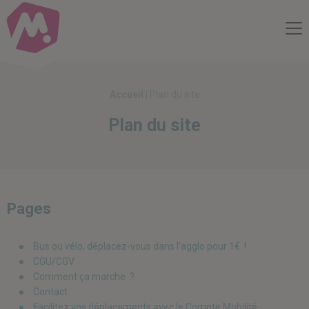
Compte Mobilité
Me
Accueil
|
Plan du site
Plan du site
Pages
Bus ou vélo, déplacez-vous dans l’agglo pour 1€ !
CGU/CGV
Comment ça marche ?
Contact
Facilitez vos déplacements avec le Compte Mobilité