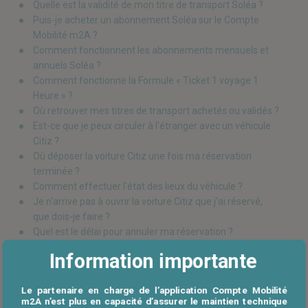
Quelle est la validité de mon titre de transport Soléa ?
Puis-je acheter un abonnement Soléa sur le Compte
Mobilité m2A ?
Comment fonctionnent les abonnements mensuels et
annuels Soléa ?
Comment fonctionne la Formule « Ticket 1 voyage 1
Heure » ?
Où retrouver mes titres de transport achetés ou validés ?
Est-ce que je peux circuler à l'étranger avec un véhicule
Citiz ?
Où déposer la voiture Citiz une fois ma réservation
terminée ?
Comment effectuer l'état des lieux du véhicule ?
Je n'arrive pas à ouvrir la voiture Citiz que j'ai réservé,
que dois-je faire ?
Quel est le délai pour annuler ma réservation ?
Suis-je assuré pour les dégâts ou accidents survenus sur
Information importante
le véhicule ?
Suis-je assuré ainsi que mes passagers lors de
Le partenaire en charge de l’application Compte Mobilité
l'utilisation d'une voiture Citiz ?
m2A n’est plus en capacité d’assurer le maintien technique
En cas d'infractions, comment cela se passe-t-il ?