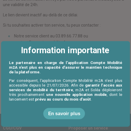
une validité de 24h.
Le lien devient inactif au-delà de ce délai.
Si tu souhaites activer ton service, tu peux contacter :
Notre service client au 03.89.66.77.88 ou
contact@compte-mobilite.fr
Information importante
Notre partenaire Médiacycles au 03.89.45.25.98
Un nouveau lien de confirmation te sera envoyé !
Le partenaire en charge de l’application Compte Mobilité
m2A n’est plus en capacité d’assurer le maintien technique
de la plateforme.
Par conséquent, l’application Compte Mobilité m2A n'est plus
accessible depuis le 21/07/2026. Afin de
garantir l’accès aux
services de mobilité du territoire
, m2A et Soléa déploieront
très prochainement
une nouvelle application mobile
, dont le
Retour à l'accueil FAQ
lancement est
prévu au cours du mois d’août
.
En savoir plus
CGU/CGV
Proposer un service