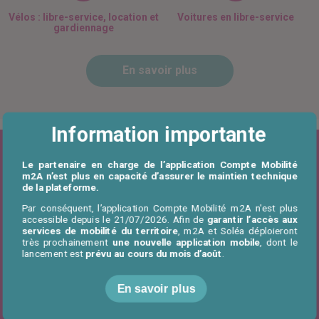
Vélos : libre-service, location et
Voitures en libre-service
gardiennage
En savoir plus
Information importante
Dernière actualité
Le partenaire en charge de l’application Compte Mobilité
m2A n’est plus en capacité d’assurer le maintien technique
de la plateforme.
Application Compte Mobilité
Par conséquent, l’application Compte Mobilité m2A n'est plus
m2A : information importante
accessible depuis le 21/07/2026. Afin de
garantir l’accès aux
services de mobilité du territoire
, m2A et Soléa déploieront
très prochainement
une nouvelle application mobile
, dont le
lancement est
prévu au cours du mois d’août
.
En savoir plus
En savoir plus