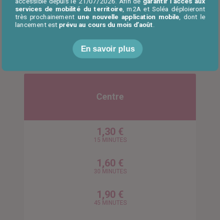
accessible depuis le 21/07/2026. Afin de
garantir l’accès aux
services de mobilité du territoire
, m2A et Soléa déploieront
8,20 €
très prochainement
une nouvelle application mobile
, dont le
24 HEURES
lancement est
prévu au cours du mois d’août
.
Tarifs des parkings (INDIGO)
2
En savoir plus
Centre
1,30 €
15 MINUTES
1,60 €
30 MINUTES
1,90 €
45 MINUTES