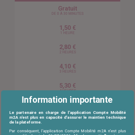
Gratuit
DE 0 À 30 MINUTES
1,50 €
1 HEURE
2,80 €
2 HEURES
4,10 €
3 HEURES
5,30 €
4 HEURES
Information importante
6,50 €
6 HEURES
Le partenaire en charge de l’application Compte Mobilité
m2A n’est plus en capacité d’assurer le maintien technique
de la plateforme.
7,70 €
7 HEURES
Par conséquent, l’application Compte Mobilité m2A n'est plus