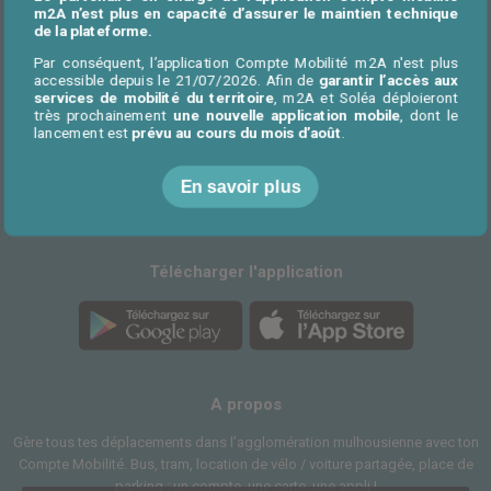
CGU/CGV
Proposer un service
m2A n’est plus en capacité d’assurer le maintien technique
de la plateforme.
Contactez-nous
Plan du site
Par conséquent, l’application Compte Mobilité m2A n'est plus
Mentions légales
accessible depuis le 21/07/2026. Afin de
garantir l’accès aux
services de mobilité du territoire
, m2A et Soléa déploieront
très prochainement
une nouvelle application mobile
, dont le
lancement est
prévu au cours du mois d’août
.
Facebook
Instagram
En savoir plus
03 89 66 77 88
Télécharger l'application
A propos
Gère tous tes déplacements dans l’agglomération mulhousienne avec ton
Compte Mobilité. Bus, tram, location de vélo / voiture partagée, place de
parking : un compte, une carte, une appli !