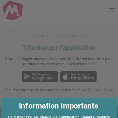
Compte Mobilité
Me
Accueil
|
Télécharger l’application
Télécharger l’application
Retrouve l’application mobile Compte Mobilité sur les stores pour
profiter pleinement de tous ses avantages !
Si tu n’as pas encore de compte, inscris-toi depuis l’
Espace Client
.
Information importante
Le partenaire en charge de l’application Compte Mobilité