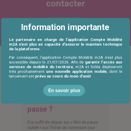
contacter
Contactez-nous
Information importante
Le partenaire en charge de l’application Compte Mobilité
m2A n’est plus en capacité d’assurer le maintien technique
de la plateforme.
Par conséquent, l’application Compte Mobilité m2A n'est plus
Questions similaires
accessible depuis le 21/07/2026. Afin de
garantir l’accès aux
services de mobilité du territoire
, m2A et Soléa déploieront
Sur ce sujet, trouvez également :
très prochainement
une nouvelle application mobile
, dont le
lancement est
prévu au cours du mois d’août
.
Comment faire si j’ai
En savoir plus
oublié mon mot de
passe ?
Il te suffit de cliquer sur « Mot de passe
oublié » sur l’écran de connexion (sur