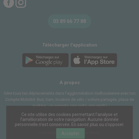
Facebook
Instagram
03 89 66 77 88
Télécharger l'application
A propos
Gère tous tes déplacements dans l’agglomération mulhousienne avec ton
Compte Mobilité. Bus, tram, location de vélo / voiture partagée, place de
parking : un compte, une carte, une appli !
Ce site utilise des cookies permettant l’analyse et
Copyright © 2026 Compte Mobilité. Tous droits réservés.
l’amélioration de votre navigation. Aucune donnée
personnelle n’est conservée.
En savoir plus ou s’opposer
.
Un service
Mulhouse Alsace Agglomération
Une réalisation
Première Place
Accepter