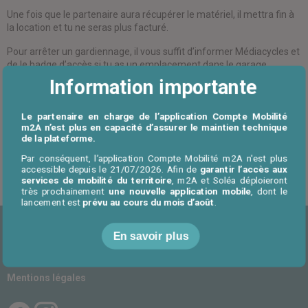
Une fois que le partenaire aura récupérer le matériel, il mettra fin à
la location et tu ne seras plus facturé.
Pour arrêter un gardiennage, il vous suffit d’informer Médiacycles et
de le badge d’accès si tu as un emplacement dans le garage
Médiacycles.
Information importante
Le partenaire en charge de l’application Compte Mobilité
m2A n’est plus en capacité d’assurer le maintien technique
de la plateforme.
Par conséquent, l’application Compte Mobilité m2A n'est plus
Retour à l'accueil FAQ
accessible depuis le 21/07/2026. Afin de
garantir l’accès aux
services de mobilité du territoire
, m2A et Soléa déploieront
très prochainement
une nouvelle application mobile
, dont le
lancement est
prévu au cours du mois d’août
.
En savoir plus
CGU/CGV
Proposer un service
Contactez-nous
Plan du site
Mentions légales