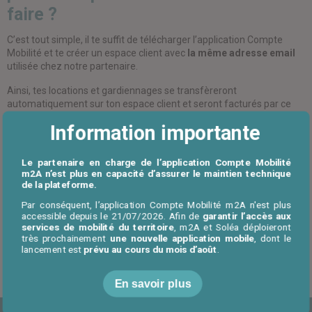
faire ?
C’est tout simple, il te suffit de télécharger l’application Compte
Mobilité et te créer un espace client avec
la même adresse email
utilisée chez notre partenaire.
Ainsi, tes locations et gardiennages se transfèreront
automatiquement sur ton espace client et seront facturés par ce
biais.
Information importante
Attention :
Une fois que tu auras basculé sur le Compte Mobilité, tu
ne pourras pas plus te rendre en agence pour procéder au
Le partenaire en charge de l’application Compte Mobilité
paiement, cela se fera par prélèvement automatique.
m2A n’est plus en capacité d’assurer le maintien technique
de la plateforme.
Par conséquent, l’application Compte Mobilité m2A n'est plus
accessible depuis le 21/07/2026. Afin de
garantir l’accès aux
services de mobilité du territoire
, m2A et Soléa déploieront
très prochainement
une nouvelle application mobile
, dont le
lancement est
prévu au cours du mois d’août
.
Retour à l'accueil FAQ
En savoir plus