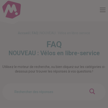
Compte Mobilité
Me
Accueil
|
FAQ
|
NOUVEAU : Vélos en libre-service
FAQ
NOUVEAU : Vélos en libre-service
Utilisez le moteur de recherche, ou bien cliquez sur les catégories ci-
dessous pour trouver les réponses à vos questions !
OK