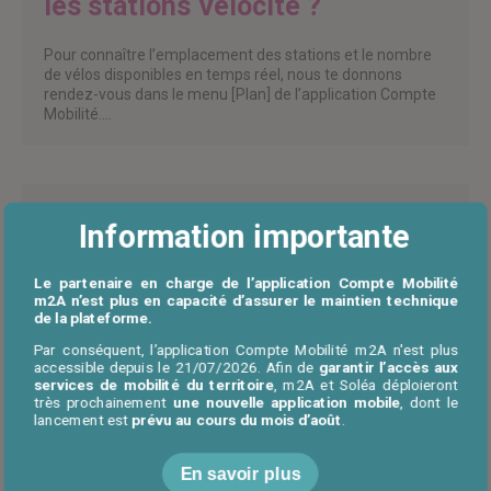
les stations Vélocité ?
Pour connaître l’emplacement des stations et le nombre
de vélos disponibles en temps réel, nous te donnons
rendez-vous dans le menu [Plan] de l’application Compte
Mobilité.…
Existe-t-il des tarifs réduits
Information importante
pour les abonnements ?
Le partenaire en charge de l’application Compte Mobilité
m2A n’est plus en capacité d’assurer le maintien technique
Les usagers de moins de 26 ans et les titulaires du RSA
de la plateforme.
bénéficient d’une réduction de 50 % sur leur abonnement
(soit 3,5 € /mois ou 25 € /an). La souscription aux
Par conséquent, l’application Compte Mobilité m2A n'est plus
abonnements…
accessible depuis le 21/07/2026. Afin de
garantir l’accès aux
services de mobilité du territoire
, m2A et Soléa déploieront
très prochainement
une nouvelle application mobile
, dont le
lancement est
prévu au cours du mois d’août
.
Peut-on décrocher plusieurs
En savoir plus