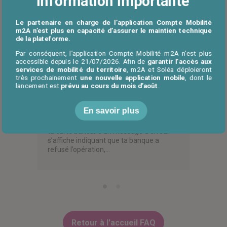
Information importante
Questions similaires
Sur ce sujet, trouvez également :
Le partenaire en charge de l’application Compte Mobilité
m2A n’est plus en capacité d’assurer le maintien technique
de la plateforme.
Par conséquent, l’application Compte Mobilité m2A n'est plus
Quelles sont les
Est
accessible depuis le 21/07/2026. Afin de
garantir l’accès aux
services de mobilité du territoire
, m2A et Soléa déploieront
r un
cartes bancaires
sous
très prochainement
une nouvelle application mobile
, dont le
lancement est
prévu au cours du mois d’août
.
tout
valables ?
nou
mom
En savoir plus
Toutes les cartes bancaires de crédit.
Attention, si lors de l’enregistrement de
r un
Oui, tu
ta carte bancaire un message d’erreur
accueil,
nouveau
s’affiche indiquant que ta banque a
cer] et
tu peux
refusé l’opération,…
demand
Retour à l'accueil FAQ