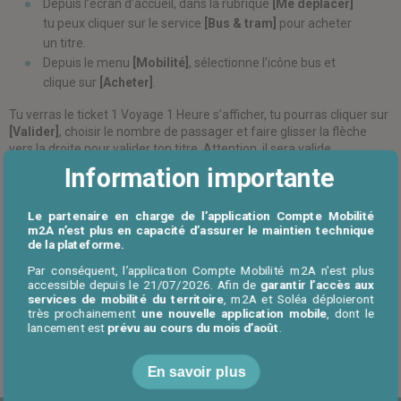
Depuis l’écran d’accueil, dans la rubrique
[Me déplacer]
tu peux cliquer sur le service
[Bus & tram]
pour acheter
un titre.
Depuis le menu
[Mobilité]
, sélectionne l’icône bus et
clique sur
[Acheter]
.
Tu verras le ticket 1 Voyage 1 Heure s’afficher, tu pourras cliquer sur
[Valider]
, choisir le nombre de passager et faire glisser la flèche
vers la droite pour valider ton titre. Attention, il sera valide
immédiatement pour 1 heure, il ne se stocke pas dans l’application.
Information importante
Valide le seulement avant de monter dans un bus ou dans un tram.
Attention, assure toi bien d’avoir de la batterie sur ton téléphone
Le partenaire en charge de l’application Compte Mobilité
m2A n’est plus en capacité d’assurer le maintien technique
si tu achètes sur l’application.
de la plateforme.
Par conséquent, l’application Compte Mobilité m2A n'est plus
accessible depuis le 21/07/2026. Afin de
garantir l’accès aux
services de mobilité du territoire
, m2A et Soléa déploieront
très prochainement
une nouvelle application mobile
, dont le
lancement est
prévu au cours du mois d’août
.
Retour à l'accueil FAQ
En savoir plus