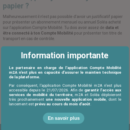
papier ?
Malheureusement il n’est pas possible d’avoir un justificatif papier
pour présenter un abonnement mensuel ou annuel Soléa acheté
sur l’application Compte Mobilité. Tu dois avoir assez de
data et
être connecté à ton Compte Mobilité
pour présenter ton titre de
transport en cas de contrôle.
Tu devras attendre la fin de validité de celui-ci pour acheter ton
Information importante
prochain abonnement physique directement auprès de Soléa.
A l’inverse, un abonnement mensuel ou annuel Soléa en version
Le partenaire en charge de l’application Compte Mobilité
papier ne peut pas être transféré sur l’application Compte Mobilité.
m2A n’est plus en capacité d’assurer le maintien technique
de la plateforme.
Par conséquent, l’application Compte Mobilité m2A n'est plus
accessible depuis le 21/07/2026. Afin de
garantir l’accès aux
services de mobilité du territoire
, m2A et Soléa déploieront
très prochainement
une nouvelle application mobile
, dont le
lancement est
prévu au cours du mois d’août
.
Retour à l'accueil FAQ
En savoir plus