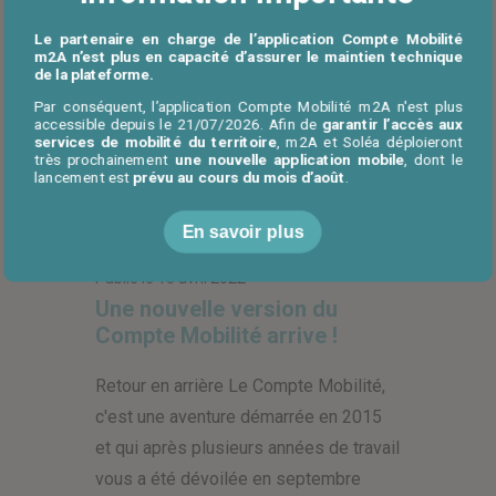
Le partenaire en charge de l’application Compte Mobilité
m2A n’est plus en capacité d’assurer le maintien technique
de la plateforme.
Par conséquent, l’application Compte Mobilité m2A n'est plus
accessible depuis le 21/07/2026. Afin de
garantir l’accès aux
services de mobilité du territoire
, m2A et Soléa déploieront
très prochainement
une nouvelle application mobile
, dont le
lancement est
prévu au cours du mois d’août
.
Actualités
En savoir plus
Publié le
13 avril 2022
Une nouvelle version du
Compte Mobilité arrive !
Retour en arrière Le Compte Mobilité,
c'est une aventure démarrée en 2015
et qui après plusieurs années de travail
vous a été dévoilée en septembre