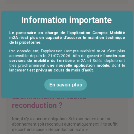
Information importante
Quelle est la validité de mon
titre de transport Soléa ?
Le partenaire en charge de l’application Compte Mobilité
m2A n’est plus en capacité d’assurer le maintien technique
de la plateforme.
Les titres de transport Soléa sont valables sur l’ensemble
Par conséquent, l’application Compte Mobilité m2A n'est plus
du réseau Soléa et jusqu’à Graffenwald. Le ticket 1
accessible depuis le 21/07/2026. Afin de
garantir l’accès aux
Voyage 1 Heure est valide pendant 1 heure,…
services de mobilité du territoire
, m2A et Soléa déploieront
très prochainement
une nouvelle application mobile
, dont le
lancement est
prévu au cours du mois d’août
.
En savoir plus
Suis-je obligé de souscrire à un
abonnement en tacite
reconduction ?
Non, il n’y a aucune obligation. Si tu souhaites que ton
abonnement soit reconduit automatiquement, il te suffit
de cocher la case « Reconduction auto. »…