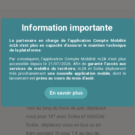
Information importante
Le partenaire en charge de l’application Compte Mobilité
m2A n’est plus en capacité d’assurer le maintien technique
de la plateforme.
Par conséquent, l’application Compte Mobilité m2A n'est plus
Les transports en c
Les vélos en libre-s
accessible depuis le 21/07/2026. Afin de
garantir l’accès aux
services de mobilité du territoire
, m2A et Soléa déploieront
très prochainement
une nouvelle application mobile
, dont le
lancement est
prévu au cours du mois d’août
.
Publié le
29 juin 2020
Déplacez-vous dans l’agglo
En savoir plus
pour 1€ seulement !
Tout au long du mois de juin, déplacez-
vous pour 1€* avec Soléa et VéloCité :
Soléa : déplacez-vous en bus ou en
tram pendant 1h pour 1 € au lieu de