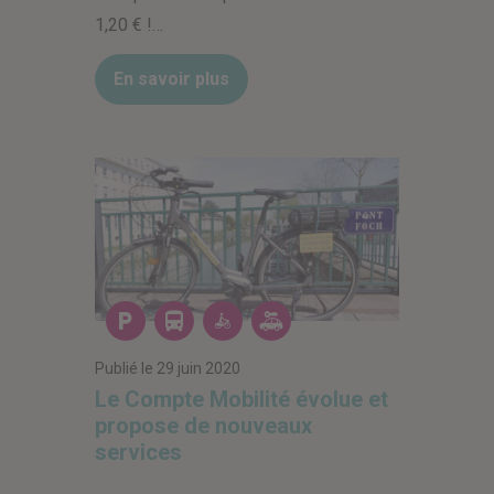
1,20 € !…
En savoir plus
Les parkings
Les transports en
Les vélos en libr
Les voitures e
Publié le
29 juin 2020
Le Compte Mobilité évolue et
propose de nouveaux
services