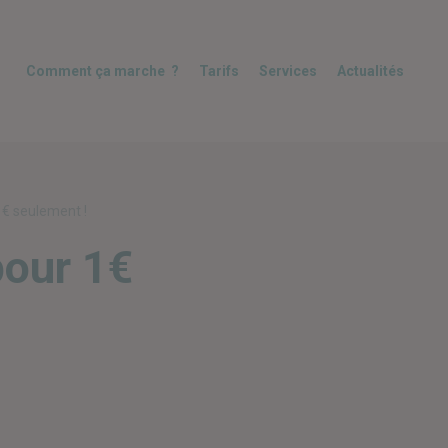
Comment ça marche ?
Tarifs
Services
Actualités
1€ seulement !
pour 1€
 en commun
libre-service