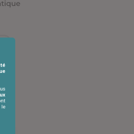
ité
que
lus
aux
ont
 le