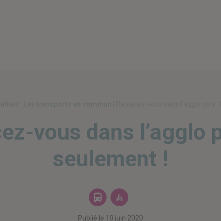
 vos déplacements
alités
|
Les transports en commun
|
Déplacez-vous dans l’agglo pour 
ez-vous dans l’agglo 
seulement !
Les transports
Les vélos en 
Publié le
10 juin 2020