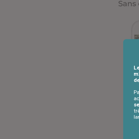
L
m2
de
Pa
ac
se
t
l