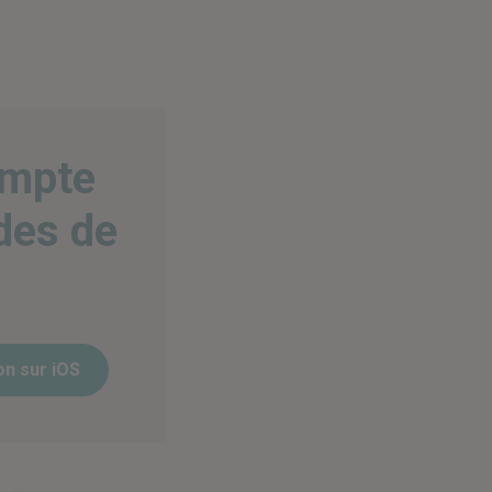
ompte
des de
on sur iOS