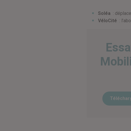
Soléa
: déplace
VéloCité
: l’ab
Essa
Mobil
Télécharg