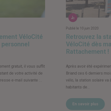
 libre-service
Les vélos e
Publié le
10 juin 2020
nement VéloCité
Retrouvez la sta
e personnel
VéloCité dès ma
Rattachement !
ent gratuit, il vous suffit
Après avoir été expérimen
estant de votre activité de
Briand ces 6 derniers mo
dresse e-mail suivante :…
vélo, la station solaire va
habitants de…
En savoir plus