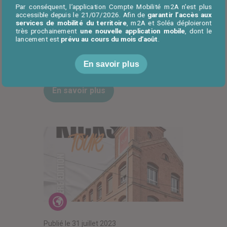
Par conséquent, l’application Compte Mobilité m2A n'est plus
Actualités
accessible depuis le 21/07/2026. Afin de
garantir l’accès aux
services de mobilité du territoire
, m2A et Soléa déploieront
très prochainement
une nouvelle application mobile
, dont le
lancement est
prévu au cours du mois d’août
.
Publié le
31 juillet 2023
Ton avis compte !
En savoir plus
En savoir plus
Actualités
Publié le
31 juillet 2023