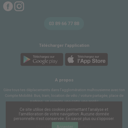
Facebook
Instagram
03 89 66 77 88
Télécharger l'application
A propos
Gère tous tes déplacements dans l’agglomération mulhousienne avec ton
Compte Mobilité. Bus, tram, location de vélo / voiture partagée, place de
parking : un compte, une carte, une appli !
Ce site utilise des cookies permettant l’analyse et
Copyright © 2026 Compte Mobilité. Tous droits réservés.
l’amélioration de votre navigation. Aucune donnée
personnelle n’est conservée.
En savoir plus ou s’opposer
.
Un service
Mulhouse Alsace Agglomération
Une réalisation
Première Place
Accepter