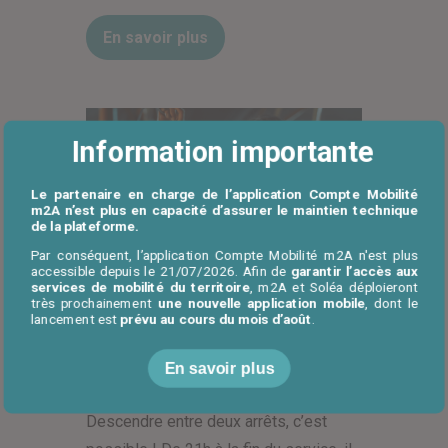
En savoir plus
Information importante
Le partenaire en charge de l’application Compte Mobilité
m2A n’est plus en capacité d’assurer le maintien technique
de la plateforme.
Actualités
Par conséquent, l’application Compte Mobilité m2A n'est plus
accessible depuis le 21/07/2026. Afin de
garantir l’accès aux
services de mobilité du territoire
, m2A et Soléa déploieront
Publié le
24 novembre 2025
très prochainement
une nouvelle application mobile
, dont le
lancement est
prévu au cours du mois d’août
.
La descente à la demande
arrive sur les lignes C5 et C7
En savoir plus
dès le 24 novembre !
Descendre entre deux arrêts, c’est