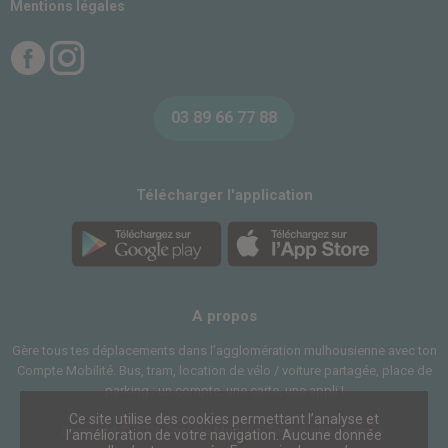
Mentions légales
Facebook
Instagram
03 89 66 77 88
Télécharger l'application
A propos
Gère tous tes déplacements dans l’agglomération mulhousienne avec ton
Compte Mobilité. Bus, tram, location de vélo / voiture partagée, place de
parking : un compte, une carte, une appli !
Ce site utilise des cookies permettant l’analyse et
Copyright © 2026 Compte Mobilité. Tous droits réservés.
l’amélioration de votre navigation. Aucune donnée