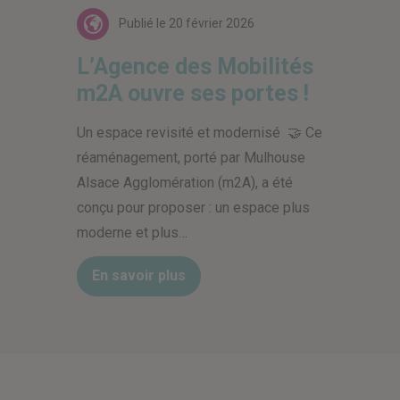
Actualités
Publié le
20 février 2026
L’Agence des Mobilités
m2A ouvre ses portes !
Un espace revisité et modernisé 🤝 Ce
réaménagement, porté par Mulhouse
Alsace Agglomération (m2A), a été
conçu pour proposer : un espace plus
moderne et plus…
En savoir plus